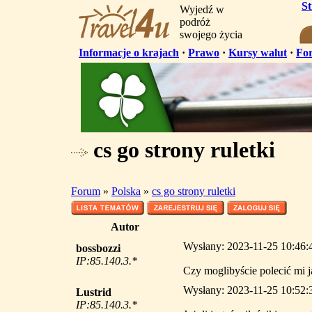
S
Wyjedź w
podróż
swojego życia
Informacje o krajach
·
Prawo
·
Kursy walut
·
Fo
cs go strony ruletki
Forum
»
Polska
»
cs go strony ruletki
Autor
Wysłany: 2023-11-25 10:46:45
bossbozzi
IP:85.140.3.*
Czy moglibyście polecić mi j
Wysłany: 2023-11-25 10:52:30
Lustrid
IP:85.140.3.*