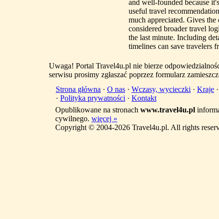
and well-founded because it's
useful travel recommendatio
much appreciated. Gives the 
considered broader travel logi
the last minute. Including det
timelines can save travelers
Uwaga! Portal Travel4u.pl nie bierze odpowiedzialno
serwisu prosimy zgłaszać poprzez formularz zamieszcz
Strona główna
·
O nas
·
Wczasy, wycieczki
·
Kraje
·
Polityka prywatności
·
Kontakt
Opublikowane na stronach
www.travel4u.pl
informa
cywilnego.
więcej »
Copyright © 2004-2026 Travel4u.pl. All rights reser