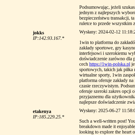
Podsumowując, jeżeli szukasz
jednym z najlepszych wybor
bezpieczeństwu transakcji, t
ruletce to przede wszystkim 
Wysłany: 2024-02-12 11:18:20
jokks
IP:142.93.167.*
1win to platforma do zakładó
zakłady sportowe, gry kasyn
interfejsowi i szerokiemu 
doświadczenie zarówno dla p
cech
https://1win-polska.pl
je
sportowych, takich jak piłka 
wirtualne sporty, 1win zasp
platforma oferuje zakłady n
czasie rzeczywistym. Podsu
oferuje szeroki zakres opcji
przyjaznemu dla użytkownika
najlepsze doświadczenie zwią
Wysłany: 2025-06-27 11:58:
etakenya
IP:185.229.25.*
Such a well-written post! You 
breakdown made it enjoyable a
looking to explore the heart 