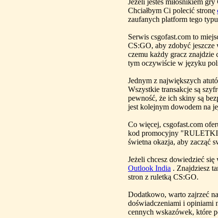
Jeżeli jesteś miłośnikiem gry
Chciałbym Ci polecić stronę
zaufanych platform tego typu
Serwis csgofast.com to miejs
CS:GO, aby zdobyć jeszcze wi
czemu każdy gracz znajdzie c
tym oczywiście w języku pol
Jednym z największych atutów
Wszystkie transakcje są szyf
pewność, że ich skiny są be
jest kolejnym dowodem na je
Co więcej, csgofast.com ofe
kod promocyjny "RULETKI" po
świetna okazja, aby zacząć 
Jeżeli chcesz dowiedzieć się
Outlook India
. Znajdziesz ta
stron z ruletką CS:GO.
Dodatkowo, warto zajrzeć n
doświadczeniami i opiniami 
cennych wskazówek, które po