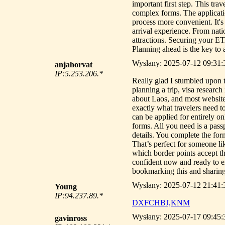
important first step. This tra
complex forms. The applicati
process more convenient. It's
arrival experience. From natio
attractions. Securing your ET
Planning ahead is the key to 
Wysłany: 2025-07-12 09:31:3
anjahorvat
IP:5.253.206.*
Really glad I stumbled upon t
planning a trip, visa research
about Laos, and most website
exactly what travelers need to
can be applied for entirely o
forms. All you need is a passp
details. You complete the for
That’s perfect for someone li
which border points accept 
confident now and ready to ex
bookmarking this and sharing
Wysłany: 2025-07-12 21:41:35
Young
IP:94.237.89.*
DXFCHBJ,KNM
Wysłany: 2025-07-17 09:45:
gavinross