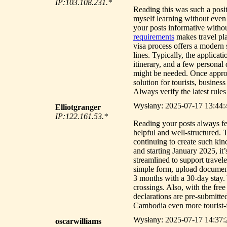
IP:103.108.231.*
Reading this was such a posit
myself learning without even 
your posts informative witho
requirements
makes travel plan
visa process offers a modern 
lines. Typically, the applicat
itinerary, and a few personal
might be needed. Once approve
solution for tourists, busine
Always verify the latest rules
Wysłany: 2025-07-17 13:44:4
Elliotgranger
IP:122.161.53.*
Reading your posts always fee
helpful and well-structured. 
continuing to create such ki
and starting January 2025, it
streamlined to support travele
simple form, upload documents
3 months with a 30-day stay. 
crossings. Also, with the fre
declarations are pre-submitte
Cambodia even more tourist-f
Wysłany: 2025-07-17 14:37:2
oscarwilliams