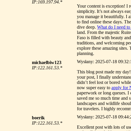
IP:169.197.94.*
Your content is exception! I 
simplicity. It’s not always e
you manage it beautifully. I a
to find online these days. Th
dive deep.
What do I need to 
land. From the majestic Ruins
Faso is filled with beauty and
traditions, and welcoming pe
explore these amazing sites. T
planning.
Wysłany: 2025-07-18 09:32:
michaelbiw123
IP:122.161.53.*
This blog post made my day! I
your post, I finally understa
didn’t feel lost or bored whi
now super easy to
apply for 
paperwork or long queues. I 
saved me so much time and s
landscapes and wildlife should
for travelers. I highly recom
Wysłany: 2025-07-18 09:44:2
boerik
IP:122.161.53.*
Excellent post with lots of u