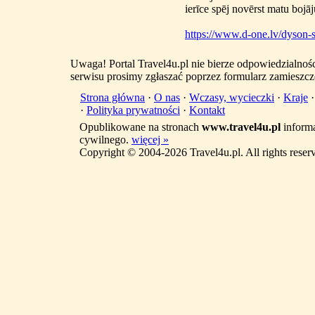
ierīce spēj novērst matu bojā
https://www.d-one.lv/dyson-s
Uwaga! Portal Travel4u.pl nie bierze odpowiedzialno
serwisu prosimy zgłaszać poprzez formularz zamieszcz
Strona główna
·
O nas
·
Wczasy, wycieczki
·
Kraje
·
Polityka prywatności
·
Kontakt
Opublikowane na stronach
www.travel4u.pl
informa
cywilnego.
więcej »
Copyright © 2004-2026 Travel4u.pl. All rights reser