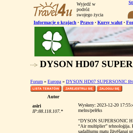
S
Wyjedź w
podróż
swojego życia
Informacje o krajach
·
Prawo
·
Kursy walut
·
Fo
DYSON HD07 SUPERSON
Forum
»
Europa
»
DYSON HD07 SUPERSONIC fēns,
Autor
Wysłany: 2023-12-20 17:5
asiri
melns/pelēks
IP:88.118.107.*
“DYSON SUPERSONIC HD07” m
“Air multiplier” tehnoloģija. 
sadalījumu matu žāvēšanai un