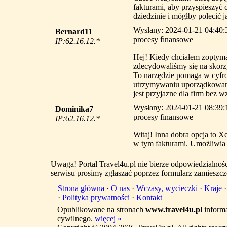
fakturami, aby przyspieszyć 
dziedzinie i mógłby polecić j
Wysłany: 2024-01-21 04:40:
Bernard11
procesy finansowe
IP:62.16.12.*
Hej! Kiedy chciałem zoptyma
zdecydowaliśmy się na skorzy
To narzędzie pomaga w cyfrow
utrzymywaniu uporządkowanej
jest przyjazne dla firm bez w
Wysłany: 2024-01-21 08:39:
Dominika7
procesy finansowe
IP:62.16.12.*
Witaj! Inna dobra opcja to 
w tym fakturami. Umożliwia 
Uwaga! Portal Travel4u.pl nie bierze odpowiedzialno
serwisu prosimy zgłaszać poprzez formularz zamieszcz
Strona główna
·
O nas
·
Wczasy, wycieczki
·
Kraje
·
Polityka prywatności
·
Kontakt
Opublikowane na stronach
www.travel4u.pl
informa
cywilnego.
więcej »