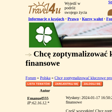
S
Wyjedź w
podróż
swojego życia
Informacje o krajach
·
Prawo
·
Kursy walut
·
Fo
Chcę zoptymalizować k
finansowe
Forum
»
Polska
»
Chcę zoptymalizować kluczowe pro
Autor
Wysłany: 2024-01-17 16:50:
Emanuel555
finansowe
IP:62.16.12.*
Cześć wszystkim! Chcę zopty