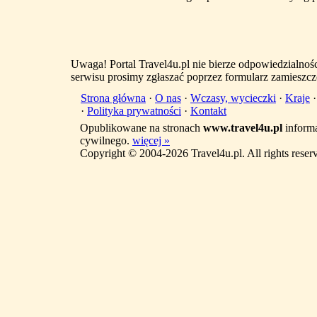
Uwaga! Portal Travel4u.pl nie bierze odpowiedzialno
serwisu prosimy zgłaszać poprzez formularz zamieszcz
Strona główna
·
O nas
·
Wczasy, wycieczki
·
Kraje
·
Polityka prywatności
·
Kontakt
Opublikowane na stronach
www.travel4u.pl
informa
cywilnego.
więcej »
Copyright © 2004-2026 Travel4u.pl. All rights reser