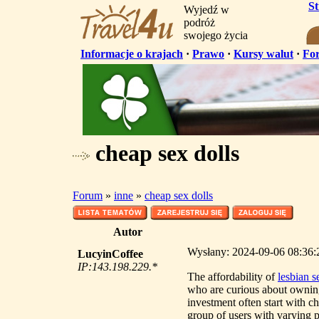
S
Wyjedź w
podróż
swojego życia
Informacje o krajach
·
Prawo
·
Kursy walut
·
Fo
cheap sex dolls
Forum
»
inne
»
cheap sex dolls
Autor
Wysłany: 2024-09-06 08:36:2
LucyinCoffee
IP:143.198.229.*
The affordability of
lesbian s
who are curious about owni
investment often start with c
group of users with varying 