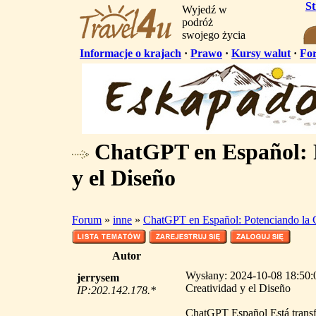
S
Wyjedź w
podróż
swojego życia
Informacje o krajach
·
Prawo
·
Kursy walut
·
Fo
ChatGPT en Español: P
y el Diseño
Forum
»
inne
»
ChatGPT en Español: Potenciando la C
Autor
Wysłany: 2024-10-08 18:50:
jerrysem
Creatividad y el Diseño
IP:202.142.178.*
ChatGPT Español Está transfo