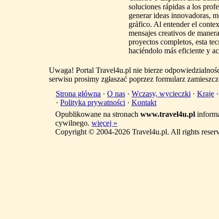
soluciones rápidas a los prof
generar ideas innovadoras, me
gráfico. Al entender el contex
mensajes creativos de manera
proyectos completos, esta tecn
haciéndolo más eficiente y ac
Uwaga! Portal Travel4u.pl nie bierze odpowiedzialno
serwisu prosimy zgłaszać poprzez formularz zamieszcz
Strona główna
·
O nas
·
Wczasy, wycieczki
·
Kraje
·
Polityka prywatności
·
Kontakt
Opublikowane na stronach
www.travel4u.pl
informa
cywilnego.
więcej »
Copyright © 2004-2026 Travel4u.pl. All rights reser