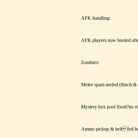
AFK handling:
AFK players now booted afte
Zombies:
Melee spam nerfed (flinch & 
Mystery box pool fixed?no mo
Ammo pickup & beltfed bu