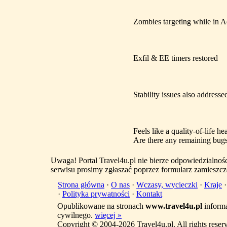
Zombies targeting while in 
Exfil & EE timers restored
Stability issues also addres
Feels like a quality-of-life 
Are there any remaining bug
Uwaga! Portal Travel4u.pl nie bierze odpowiedzialno
serwisu prosimy zgłaszać poprzez formularz zamieszcz
Strona główna
·
O nas
·
Wczasy, wycieczki
·
Kraje
·
Polityka prywatności
·
Kontakt
Opublikowane na stronach
www.travel4u.pl
informa
cywilnego.
więcej »
Copyright © 2004-2026 Travel4u.pl. All rights reser