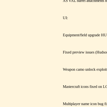
AS VAL barrel attachments n
UI:
Equipment/field upgrade HUD
Fixed preview issues (Hud
Weapon camo unlock exploit
Mastercraft icons fixed on 
Multiplayer name icon bug f