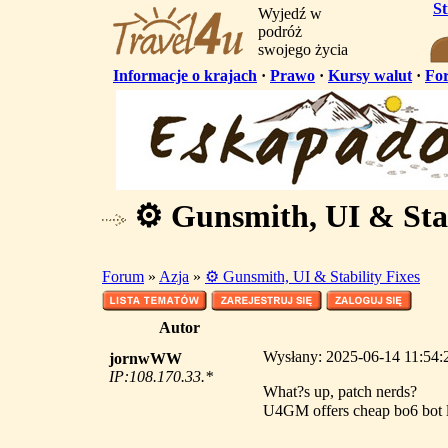
S
Wyjedź w
podróż
swojego życia
Informacje o krajach
·
Prawo
·
Kursy walut
·
Fo
⚙️ Gunsmith, UI & Stab
Forum
»
Azja
»
⚙️ Gunsmith, UI & Stability Fixes
Autor
Wysłany: 2025-06-14 11:54:2
jornwWW
IP:108.170.33.*
What?s up, patch nerds?
U4GM offers cheap bo6 bot 