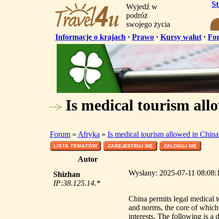
S
Wyjedź w
podróż
swojego życia
Informacje o krajach
·
Prawo
·
Kursy walut
·
Fo
Is medical tourism all
Forum
»
Afryka
»
Is medical tourism allowed in China
Autor
Wysłany: 2025-07-11 08:08:1
Shizhan
IP:38.125.14.*
China permits legal medical t
and norms, the core of which i
interests. The following is a 