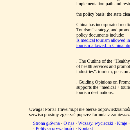
implementation path and restr
the policy basis: the state c
China has incorporated medic
Tourism” strategy, and promo
policy documents include:
Is medical tourism allowed i
tourism-allowed-in-China.ht
. The Outline of the “Healt
of health services and promot
industries”. tourism, pension 
. Guiding Opinions on Promot
supports the “medical + tour
tourism destinations.
Uwaga! Portal Travel4u.pl nie bierze odpowiedzialno
serwisu prosimy zgłaszać poprzez formularz zamieszcz
Strona główna
·
O nas
·
Wczasy, wycieczki
·
Kraje
·
Polityka prywatności
·
Kontakt