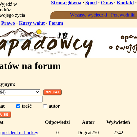
Strona główna
·
Sport
·
O nas
·
Kontakt
yjedź w
odróż
Wczasy, wycieczki
·
Przewodniki
wojego życia
·
Prawo
·
Kursy walut
·
Forum
atów na forum
syjnym:
at
treść
autor
at
Odpowiedzi
Autor
Wyświetleń
s president of hockey
0
Dogcat250
2742