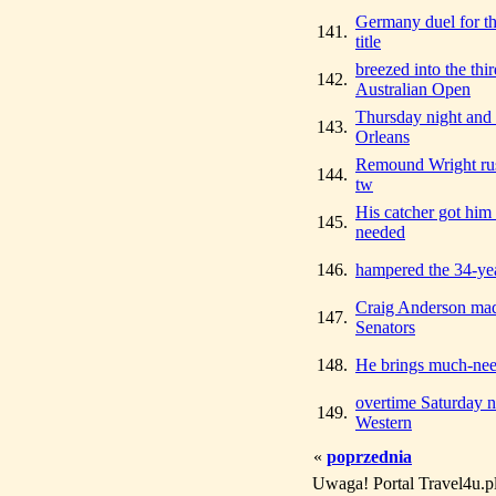
Germany duel for t
141.
title
breezed into the thi
142.
Australian Open
Thursday night and 
143.
Orleans
Remound Wright rus
144.
tw
His catcher got him 
145.
needed
146.
hampered the 34-ye
Craig Anderson mad
147.
Senators
148.
He brings much-nee
overtime Saturday n
149.
Western
«
poprzednia
Uwaga! Portal Travel4u.p