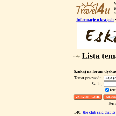
W
p
s
Informacje o krajach
Lista tem
Szukaj na forum dysku
Temat przewodni:
Szukaj:
tem
Tem
140.
the club said that it