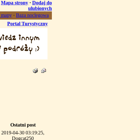
·
Mapa strony
·
Dodaj do
ulubionych
, mapy
·
Baza noclegowa
Portal Turystyczny
Ostatni post
2019-04-30 03:19:25,
Dogcat250