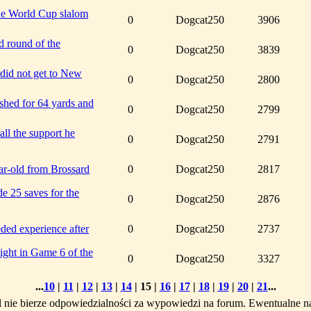
he World Cup slalom
0
Dogcat250
3906
rd round of the
0
Dogcat250
3839
did not get to New
0
Dogcat250
2800
hed for 64 yards and
0
Dogcat250
2799
all the support he
0
Dogcat250
2791
ar-old from Brossard
0
Dogcat250
2817
e 25 saves for the
0
Dogcat250
2876
ded experience after
0
Dogcat250
2737
ight in Game 6 of the
0
Dogcat250
3327
...
10
|
11
|
12
|
13
|
14
|
15
|
16
|
17
|
18
|
19
|
20
|
21
...
l nie bierze odpowiedzialności za wypowiedzi na forum. Ewentualne n