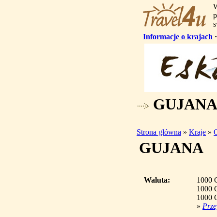
W
p
s
Informacje o krajach
GUJANA -
Strona główna
»
Kraje
»
GUJANA
Waluta:
1000 
1000 
1000 
»
Prze