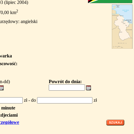
3 (lipiec 2004)
2
70,00 km
urzędowy: angielski
iwarka
jscowość:
m-dd)
Powrót do dnia:
zł - do
zł
t minute
zdjeciami
czegółowe