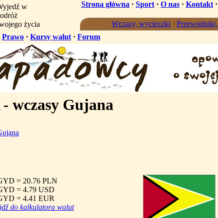
Strona główna
·
Sport
·
O nas
·
Kontakt
yjedź w
odróż
Wczasy, wycieczki
·
Przewodniki
wojego życia
·
Prawo
·
Kursy walut
·
Forum
 wczasy Gujana
Gujana
GYD = 20.76 PLN
GYD = 4.79 USD
GYD = 4.41 EUR
jdź do kalkulatora walut