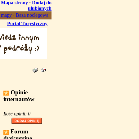
·
Mapa strony
·
Dodaj do
ulubionych
, mapy
·
Baza noclegowa
Portal Turystyczny
Opinie
internautów
Ilość opinii: 0
Forum
dyskusyjne