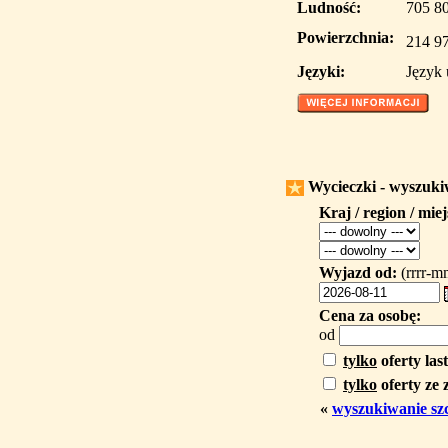
Ludność:
705 80
Powierzchnia:
214 9
Języki:
Język 
Wycieczki - wyszuk
Kraj / region / mie
Wyjazd od:
(rrrr-m
Cena za osobę:
od
tylko
oferty las
tylko
oferty ze 
«
wyszukiwanie sz