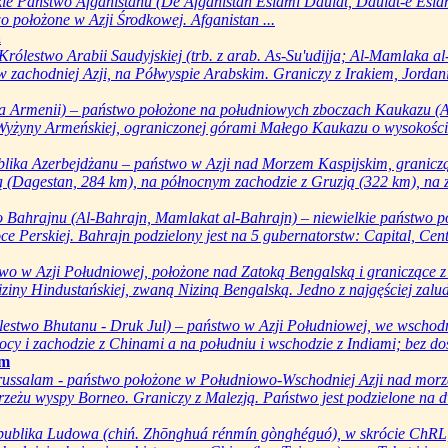
kie Państwo Afganistanu (De Afgānıstān Eslāmi Daulat, Daulat-e Eslām
 położone w Azji Środkowej. Afganistan ...
a
rólestwo Arabii Saudyjskiej (trb. z arab. As-Su'udijja; Al-Mamlaka al-
 zachodniej Azji, na Półwyspie Arabskim. Graniczy z Irakiem, Jordanią
a Armenii) – państwo położone na południowych zboczach Kaukazu (A
 Wyżyny Armeńskiej, ograniczonej górami Małego Kaukazu o wysokości
lika Azerbejdżanu – państwo w Azji nad Morzem Kaspijskim, graniczą
 (Dagestan, 284 km), na północnym zachodzie z Gruzją (322 km), na za
 Bahrajnu (Al-Bahrajn, Mamlakat al-Bahrajn) – niewielkie państwo p
e Perskiej. Bahrajn podzielony jest na 5 gubernatorstw: Capital, Centr
wo w Azji Południowej, położone nad Zatoką Bengalską i graniczące z
ziny Hindustańskiej, zwaną Niziną Bengalską. Jedno z najgęściej zalud
lestwo Bhutanu - Druk Jul) – państwo w Azji Południowej, we wschod
ocy i zachodzie z Chinami a na południu i wschodzie z Indiami; bez dos
am
russalam - państwo położone w Południowo-Wschodniej Azji nad mor
eżu wyspy Borneo. Graniczy z Malezją. Państwo jest podzielone na dwi
publika Ludowa (chiń. Zhōnghuá rénmín gònghéguó), w skrócie ChRL,