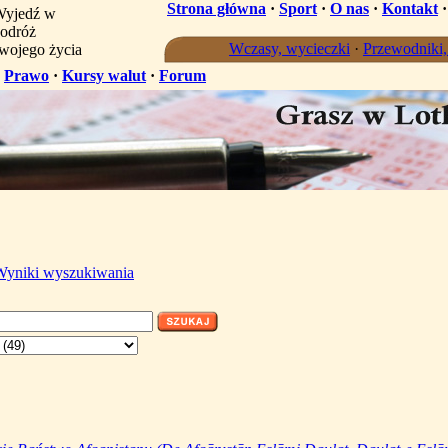
Strona główna
·
Sport
·
O nas
·
Kontakt
yjedź w
odróż
Wczasy, wycieczki
·
Przewodniki
wojego życia
·
Prawo
·
Kursy walut
·
Forum
Wyniki wyszukiwania