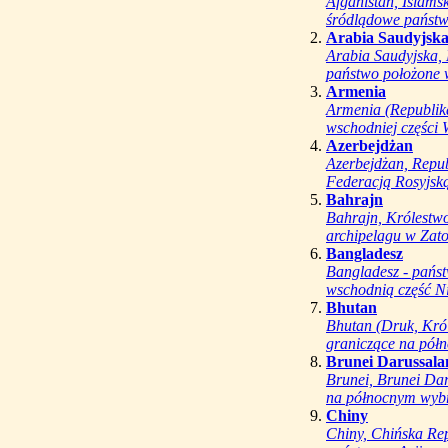
Afganistan, Islams
śródlądowe państwo
Arabia Saudyjsk
Arabia Saudyjska, K
państwo położone w
Armenia
Armenia (Republik
wschodniej części
Azerbejdżan
Azerbejdżan, Repub
Federacją Rosyjską
Bahrajn
Bahrajn, Królestwo
archipelagu w Zatoc
Bangladesz
Bangladesz - państ
wschodnią część Ni
Bhutan
Bhutan (Druk, Kró
graniczące na półn
Brunei Darussal
Brunei, Brunei Da
na północnym wybrz
Chiny
Chiny, Chińska Re