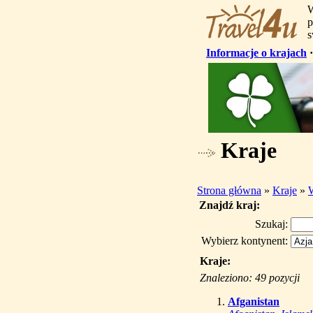
W
p
s
Informacje o krajach
Kraje
Strona główna
»
Kraje
»
Znajdź kraj:
Szukaj:
Wybierz kontynent:
Kraje:
Znaleziono: 49 pozycji
Afganistan