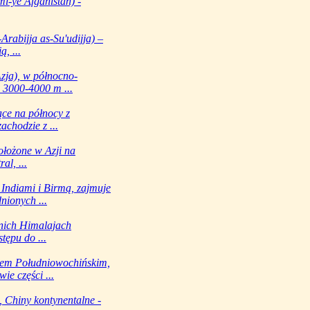
i-ye Afgānıstān) -
Arabijja as-Su'udijja) –
, ...
zja), w północno-
 3000-4000 m ...
ce na północy z
chodzie z ...
ołożone w Azji na
al, ...
 Indiami i Birmą, zajmuje
nionych ...
nich Himalajach
tępu do ...
zem Południowochińskim,
e części ...
 Chiny kontynentalne -