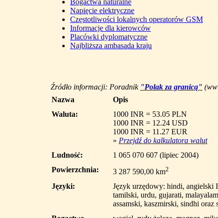
Bogactwa naturalne
Napięcie elektryczne
Częstotliwości lokalnych operatorów GSM
Informacje dla kierowców
Placówki dyplomatyczne
Najbliższa ambasada kraju
Źródło informacji: Poradnik
"Polak za granicą"
(www
Nazwa
Opis
Waluta:
1000 INR = 53.05 PLN
1000 INR = 12.24 USD
1000 INR = 11.27 EUR
»
Przejdź do kalkulatora walut
Ludność:
1 065 070 607 (lipiec 2004)
Powierzchnia:
2
3 287 590,00 km
Języki:
Język urzędowy: hindi, angielski I
tamilski, urdu, gujarati, malayala
assamski, kaszmirski, sindhi oraz 