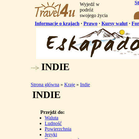
S
Wyjedź w
podróż
swojego życia
Informacje o krajach
·
Prawo
·
Kursy walut
·
Fo
INDIE
Strona główna
»
Kraje
»
Indie
INDIE
Przejdź do:
Waluta
Ludność
Powierzchnia
Języki