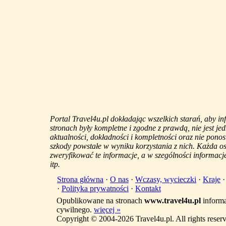
Portal Travel4u.pl dokładając wszelkich starań, aby i
stronach były kompletne i zgodne z prawdą, nie jest j
aktualności, dokładności i kompletności oraz nie ponos
szkody powstałe w wyniku korzystania z nich. Każda 
zweryfikować te informacje, a w szególności informacje
itp.
Strona główna
·
O nas
·
Wczasy, wycieczki
·
Kraje
·
Polityka prywatności
·
Kontakt
Opublikowane na stronach
www.travel4u.pl
informa
cywilnego.
więcej »
Copyright © 2004-2026 Travel4u.pl. All rights reser