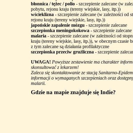
błonnica / tężec / polio
- szczepienie zalecane (w zale
pobytu, rejonu kraju (tereny wiejskie, lasy, itp.))
wścieklizna
- szczepienie zalecane (w zależności od s
rejonu kraju (tereny wiejskie, lasy, itp.))
japońskie zapalenie mózgu
- szczepienie zalecane
szczepionka meningokokowa
- szczepienie zalecane
malaria
- szczepienie zalecane (w zależności od stopn
kraju (tereny wiejskie, lasy, itp.)), w obecnym czasie 
z tym zalecane są działania profilaktyczne
szczepionka przeciw gruźliczna
- szczepienie zaleca
UWAGA!
Powyższe zestawienie ma charakter informa
skonsultować z lekarzem!
Zaleca się skontaktowanie ze stacją Sanitarno-Epidem
informacji o wymaganych szczepieniach oraz dostępny
malarii.
Gdzie na mapie znajduje się Indie?