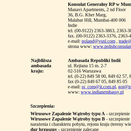
Konsulat Generalny RP w Mu
Manavi Apartments, 2 nd Floor
36, B.G. Kher Marg,
Malabar Hill, Mumbai-400 006
Indie
tel. (00-9122) 2363-3863, 2363-
fax. (00-9122) 2363-3376, 2363-
e-mail:
poland@vsnl.com
,
trade@
strona www:
www.polishconsula
Najbliższa
Ambasada Republiki Indii
ambasada
ul. Rejtana 15 m. 2-7
kraju:
02-516 Warszawa
tel. (0-22) 849 58 00, 849 62 57,
fax (0-22) 849 67 05, 849 85 05
e-mail:
ss_com@it.com.pl
,
goi@in
www:
www.indianembassy.pl
Szczepienia:
Wirusowe Zapalenie Wątroby typu A
- szczepienie
Wirusowe Zapalenie Wątroby typu B
- szczepienie
narażenia i charakteru pobytu, rejonu kraju (tereny wiejs
dur brzuszny
- szczepienie zalecane