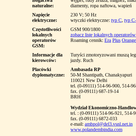
Bogactwa
węgiel, rudy żelaza, magnez, mika,
naturalne:
diamenty, ropa naftowa, wapień
Napięcie
230 V; 50 Hz
elektryczne:
wtyczki elektryczne:
typ C
,
typ C
Częstotliwości
GSM 900/1800
lokalnych
zobacz listę lokalnych operatoró
operatorów
Roaming cennik:
Era
Plus
Orange
GSM:
Informacje dla
Turyści zmotoryzowani muszą l
kierowców:
jazdy. Ruch
Placówki
Ambasada RP
dyplomatyczne:
50-M Shantipath, Chanakyapuri
110021 New Delhi
tel. (0-09111) 514-96-900, 514-9
fax. (0-09111) 687-19-14
BRH
Wydział Ekonomiczno-Handlo
tel. : (0-09111) 514-96-921, 514-
fax. (0-09111) 6872-033
e-mail:
ambpol@del3.vsnl.net.in
www.polandembindia.com