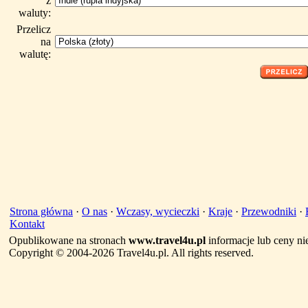
z
waluty:
Przelicz
na
walutę:
Strona główna
·
O nas
·
Wczasy, wycieczki
·
Kraje
·
Przewodniki
·
Kontakt
Opublikowane na stronach
www.travel4u.pl
informacje lub ceny ni
Copyright © 2004-2026 Travel4u.pl. All rights reserved.