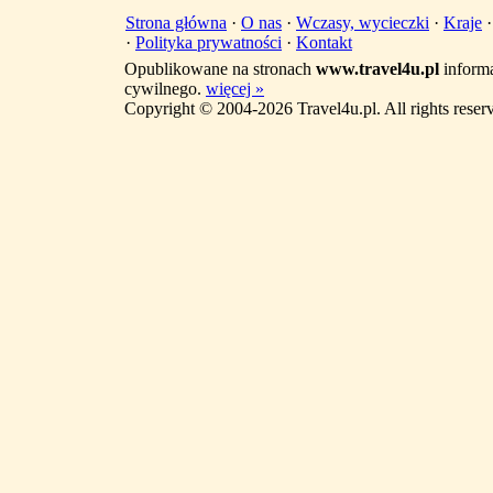
Strona główna
·
O nas
·
Wczasy, wycieczki
·
Kraje
·
Polityka prywatności
·
Kontakt
Opublikowane na stronach
www.travel4u.pl
informa
cywilnego.
więcej »
Copyright © 2004-2026 Travel4u.pl. All rights reser