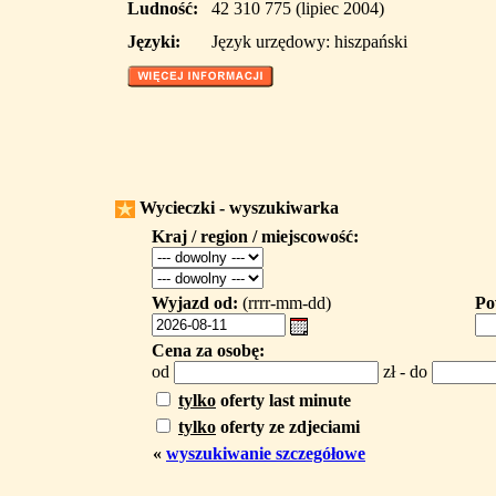
Ludność:
42 310 775 (lipiec 2004)
Języki:
Język urzędowy: hiszpański
Wycieczki - wyszukiwarka
Kraj / region / miejscowość:
Wyjazd od:
(rrrr-mm-dd)
Po
Cena za osobę:
od
zł - do
tylko
oferty last minute
tylko
oferty ze zdjeciami
«
wyszukiwanie szczegółowe