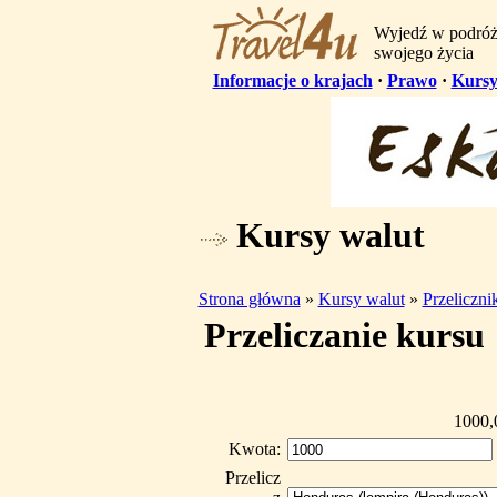
Wyjedź w podró
swojego życia
Informacje o krajach
·
Prawo
·
Kursy
Kursy walut
Strona główna
»
Kursy walut
»
Przeliczn
Przeliczanie kursu
1000,
Kwota:
Przelicz