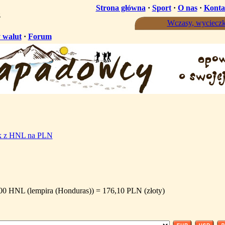
Strona główna
·
Sport
·
O nas
·
Konta
ż
Wczasy, wycieczk
 walut
·
Forum
ik z HNL na PLN
00 HNL (lempira (Honduras)) = 176,10 PLN (złoty)