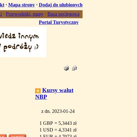
kt
·
Mapa strony
·
Dodaj do ulubionych
i
·
Przewodniki, mapy
·
Baza noclegowa
Portal Turystyczny
Kursy walut
NBP
z dn. 2023-01-24
1 GBP
=
5,3443 zł
1 USD
=
4,3341 zł
1 EUR
=
4,7073 zł