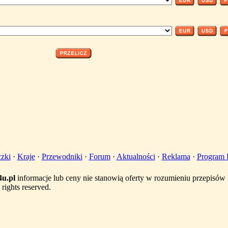
zki
·
Kraje
·
Przewodniki
·
Forum
·
Aktualności
·
Reklama
·
Program P
u.pl
informacje lub ceny nie stanowią oferty w rozumieniu przepisó
rights reserved.