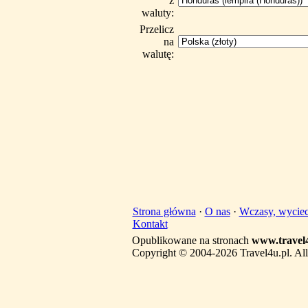
z
waluty:
Przelicz
na
walutę:
Strona główna
·
O nas
·
Wczasy, wyciec
Kontakt
Opublikowane na stronach
www.travel4
Copyright © 2004-2026 Travel4u.pl. All 