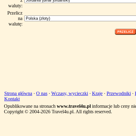
z
waluty:
Przelicz
na
walutę:
Strona główna
·
O nas
·
Wczasy, wycieczki
·
Kraje
·
Przewodniki
·
Kontakt
Opublikowane na stronach
www.travel4u.pl
informacje lub ceny ni
Copyright © 2004-2026 Travel4u.pl. All rights reserved.