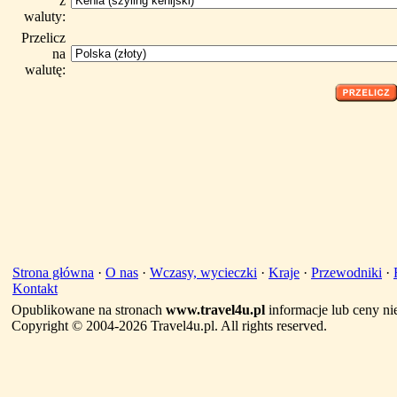
z
waluty:
Przelicz
na
walutę:
Strona główna
·
O nas
·
Wczasy, wycieczki
·
Kraje
·
Przewodniki
·
Kontakt
Opublikowane na stronach
www.travel4u.pl
informacje lub ceny ni
Copyright © 2004-2026 Travel4u.pl. All rights reserved.