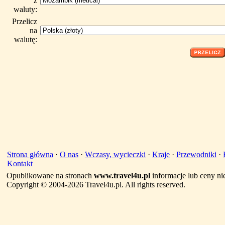
z
waluty:
Przelicz
na
walutę:
Strona główna
·
O nas
·
Wczasy, wycieczki
·
Kraje
·
Przewodniki
·
Kontakt
Opublikowane na stronach
www.travel4u.pl
informacje lub ceny ni
Copyright © 2004-2026 Travel4u.pl. All rights reserved.