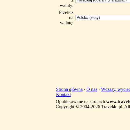
z
waluty:
Przelicz
na
walutę:
Strona główna
·
O nas
·
Wczasy, wyciec
Kontakt
Opublikowane na stronach
www.travel4
Copyright © 2004-2026 Travel4u.pl. All 