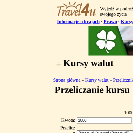
Wyjedź w podró
swojego życia
Informacje o krajach
·
Prawo
·
Kursy
Kursy walut
Strona główna
»
Kursy walut
»
Przeliczn
Przeliczanie kursu
1000
Kwota:
Przelicz