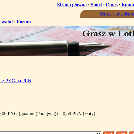
Strona główna
·
Sport
·
O nas
·
Konta
ż
Wczasy, wycieczk
 walut
·
Forum
ik z PYG na PLN
,00 PYG (guarani (Paragwaj)) = 0,59 PLN (złoty)