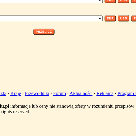
zki
·
Kraje
·
Przewodniki
·
Forum
·
Aktualności
·
Reklama
·
Program P
u.pl
informacje lub ceny nie stanowią oferty w rozumieniu przepisó
rights reserved.