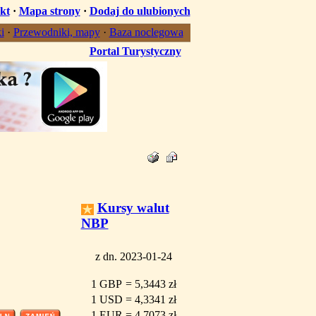
kt
·
Mapa strony
·
Dodaj do ulubionych
i
·
Przewodniki, mapy
·
Baza noclegowa
Portal Turystyczny
Kursy walut
NBP
z dn. 2023-01-24
1 GBP
=
5,3443 zł
1 USD
=
4,3341 zł
1 EUR
=
4,7073 zł