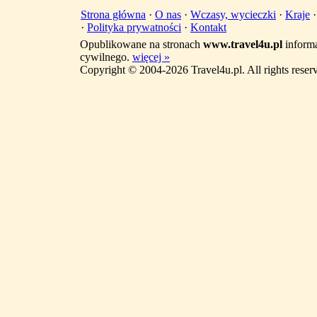
Strona główna
·
O nas
·
Wczasy, wycieczki
·
Kraje
·
Polityka prywatności
·
Kontakt
Opublikowane na stronach
www.travel4u.pl
informa
cywilnego.
więcej »
Copyright © 2004-2026 Travel4u.pl. All rights reser