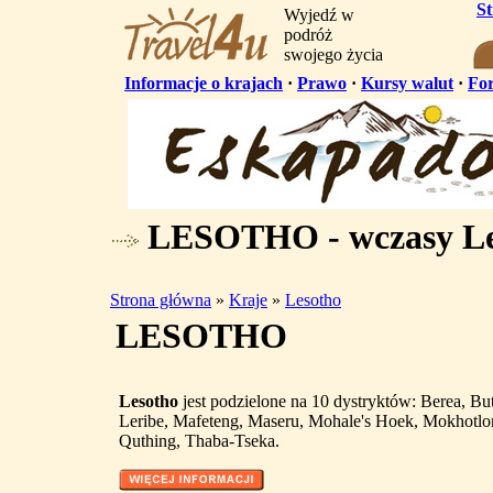
S
Wyjedź w
podróż
swojego życia
Informacje o krajach
·
Prawo
·
Kursy walut
·
Fo
LESOTHO - wczasy Le
Strona główna
»
Kraje
»
Lesotho
LESOTHO
Lesotho
jest podzielone na 10 dystryktów: Berea, Bu
Leribe, Mafeteng, Maseru, Mohale's Hoek, Mokhotlo
Quthing, Thaba-Tseka.