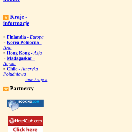
Kraje -
informacje
»
Finlandia
-
Europa
»
Korea Północna
-
Azja
»
Hong Kong
-
Azja
»
Madagaskar
-
Afryka
»
Chile
-
Ameryka
Południowa
inne kraje »
Partnerzy