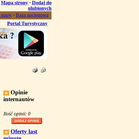
·
Mapa strony
·
Dodaj do
ulubionych
, mapy
·
Baza noclegowa
Portal Turystyczny
Opinie
internautów
Ilość opinii: 0
Oferty last
minute