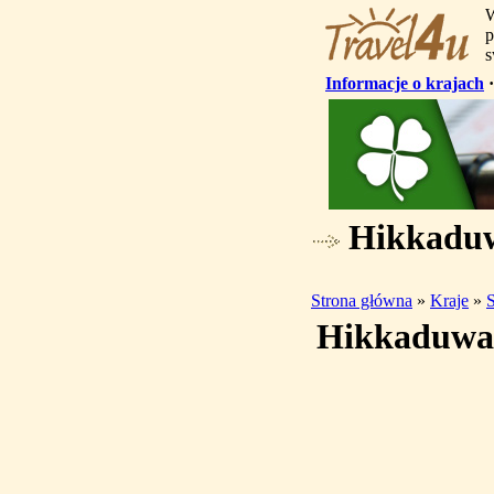
W
p
s
Informacje o krajach
Hikkaduw
Strona główna
»
Kraje
»
S
Hikkaduwa