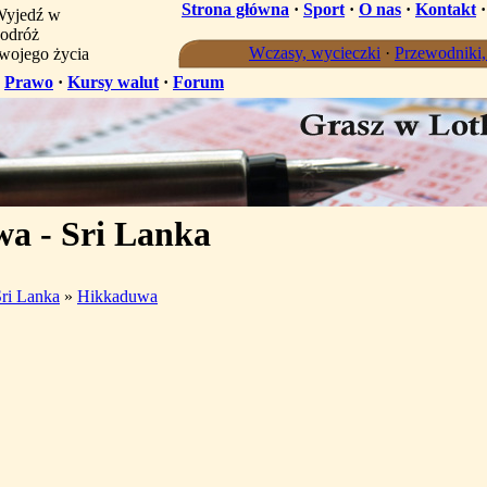
Strona główna
·
Sport
·
O nas
·
Kontakt
yjedź w
odróż
Wczasy, wycieczki
·
Przewodniki
wojego życia
·
Prawo
·
Kursy walut
·
Forum
a - Sri Lanka
ri Lanka
»
Hikkaduwa