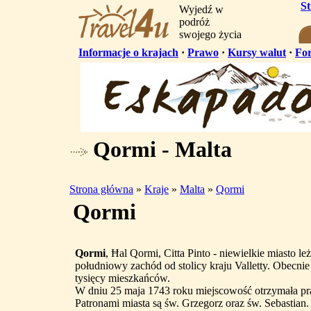
S
Wyjedź w
podróż
swojego życia
Informacje o krajach
·
Prawo
·
Kursy walut
·
Fo
Qormi - Malta
Strona główna
»
Kraje
»
Malta
»
Qormi
Qormi
Qormi
, Ħal Qormi, Citta Pinto - niewielkie miasto 
południowy zachód od stolicy kraju Valletty. Obecnie
tysięcy mieszkańców.
W dniu 25 maja 1743 roku miejscowość otrzymała pr
Patronami miasta są św. Grzegorz oraz św. Sebastian.