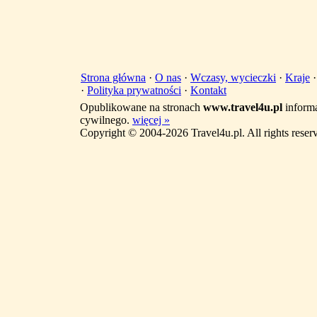
Strona główna
·
O nas
·
Wczasy, wycieczki
·
Kraje
·
Polityka prywatności
·
Kontakt
Opublikowane na stronach
www.travel4u.pl
informa
cywilnego.
więcej »
Copyright © 2004-2026 Travel4u.pl. All rights reser