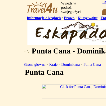
S
Wyjedź w
podróż
swojego życia
Informacje o krajach
·
Prawo
·
Kursy walut
·
Fo
Punta Cana - Dominik
Strona główna
»
Kraje
»
Dominikana
»
Punta Cana
Punta Cana