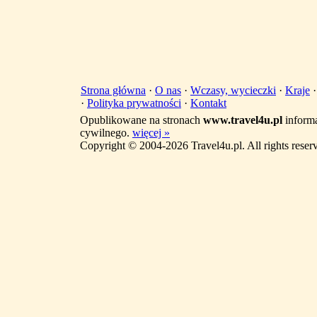
Strona główna
·
O nas
·
Wczasy, wycieczki
·
Kraje
·
Polityka prywatności
·
Kontakt
Opublikowane na stronach
www.travel4u.pl
informa
cywilnego.
więcej »
Copyright © 2004-2026 Travel4u.pl. All rights reser