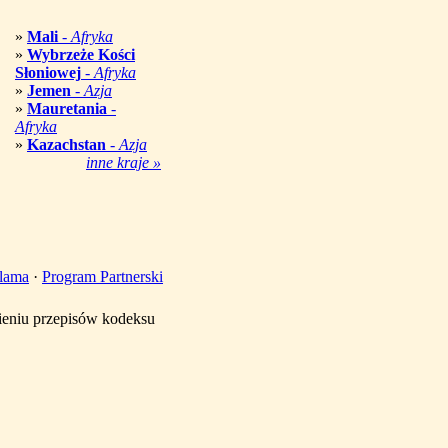
»
Mali
-
Afryka
»
Wybrzeże Kości
Słoniowej
-
Afryka
»
Jemen
-
Azja
»
Mauretania
-
Afryka
»
Kazachstan
-
Azja
inne kraje »
lama
·
Program Partnerski
mieniu przepisów kodeksu