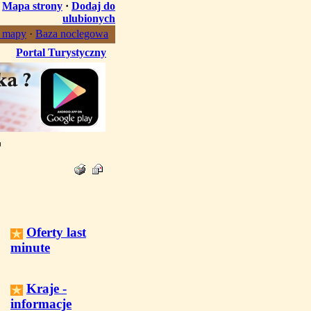
·
Mapa strony
·
Dodaj do
ulubionych
, mapy
·
Baza noclegowa
Portal Turystyczny
Oferty last
minute
Kraje -
informacje