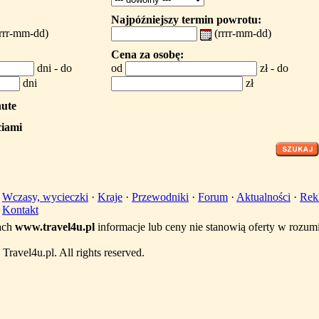
Najpóźniejszy termin powrotu:
rrrr-mm-dd)
(rrrr-mm-dd)
Cena za osobę:
dni - do
od
zł - do
dni
zł
nute
ciami
·
Wczasy, wycieczki
·
Kraje
·
Przewodniki
·
Forum
·
Aktualności
·
Rek
·
Kontakt
ach
www.travel4u.pl
informacje lub ceny nie stanowią oferty w rozu
ravel4u.pl. All rights reserved.