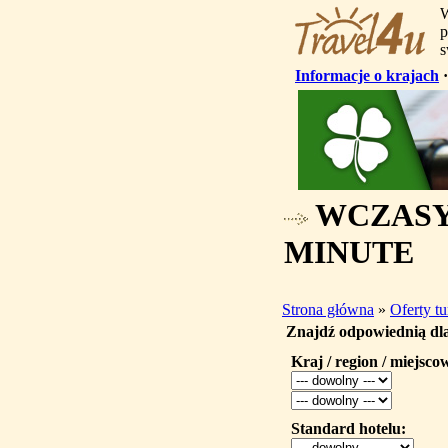
W
p
s
Informacje o krajach
WCZASY,
MINUTE
Strona główna
»
Oferty t
Znajdź odpowiednią dla
Kraj / region / miejsco
Standard hotelu: