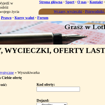
Strona główna
·
Sport
·
O nas
·
Kontakt
yjedź w
odróż
Wczasy, wycieczki
·
Przewodniki
wojego życia
·
Prawo
·
Kursy walut
·
Forum
 WYCIECZKI, OFERTY LAST
urystyczne
» Wyszukiwarka
 Ciebie ofertę
Kod oferty:
wość:
Dojazd: