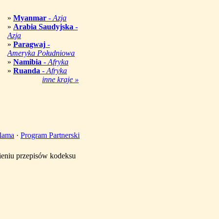
»
Myanmar
-
Azja
»
Arabia Saudyjska
-
Azja
»
Paragwaj
-
Ameryka Południowa
»
Namibia
-
Afryka
»
Ruanda
-
Afryka
inne kraje »
lama
·
Program Partnerski
mieniu przepisów kodeksu