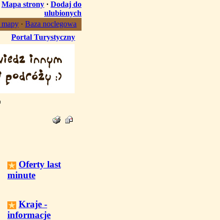
·
Mapa strony
·
Dodaj do
ulubionych
, mapy
·
Baza noclegowa
Portal Turystyczny
Oferty last
minute
Kraje -
informacje