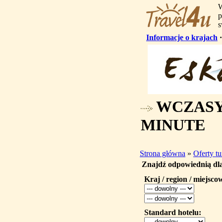
W
p
s
Informacje o krajach
WCZASY,
MINUTE
Strona główna
»
Oferty t
Znajdź odpowiednią dla
Kraj / region / miejsco
Standard hotelu: