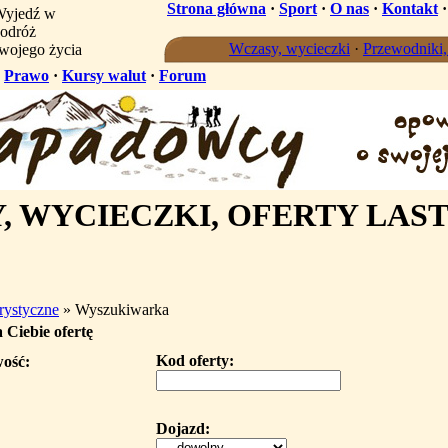
Strona główna
·
Sport
·
O nas
·
Kontakt
yjedź w
odróż
Wczasy, wycieczki
·
Przewodniki
wojego życia
·
Prawo
·
Kursy walut
·
Forum
 WYCIECZKI, OFERTY LAST
urystyczne
» Wyszukiwarka
 Ciebie ofertę
Kod oferty:
wość:
Dojazd: