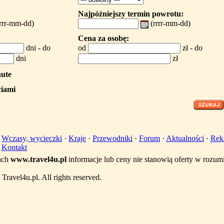
Najpóźniejszy termin powrotu:
rrrr-mm-dd)
(rrrr-mm-dd)
Cena za osobę:
dni - do
od
zł - do
dni
zł
nute
ciami
·
Wczasy, wycieczki
·
Kraje
·
Przewodniki
·
Forum
·
Aktualności
·
Rek
·
Kontakt
ach
www.travel4u.pl
informacje lub ceny nie stanowią oferty w rozu
ravel4u.pl. All rights reserved.