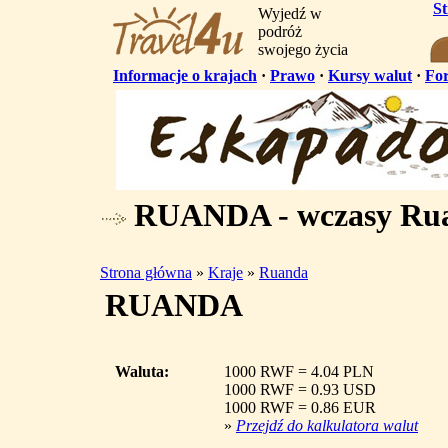
S
Wyjedź w
podróż
swojego życia
Informacje o krajach
·
Prawo
·
Kursy walut
·
Fo
RUANDA - wczasy Ru
Strona główna
»
Kraje
»
Ruanda
RUANDA
Waluta:
1000 RWF = 4.04 PLN
1000 RWF = 0.93 USD
1000 RWF = 0.86 EUR
»
Przejdź do kalkulatora walut