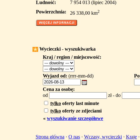
Ludność:
7 954 013 (lipiec 2004)
Powierzchnia:
2
26 338,00 km
Wycieczki - wyszukiwarka
Kraj / region / miejscowość:
Wyjazd od:
(rrrr-mm-dd)
Po
Cena za osobę:
od
zł - do
tylko
oferty last minute
tylko
oferty ze zdjeciami
«
wyszukiwanie szczegółowe
Strona główna
·
O nas
·
Wczasy, wycieczki
·
Kraje