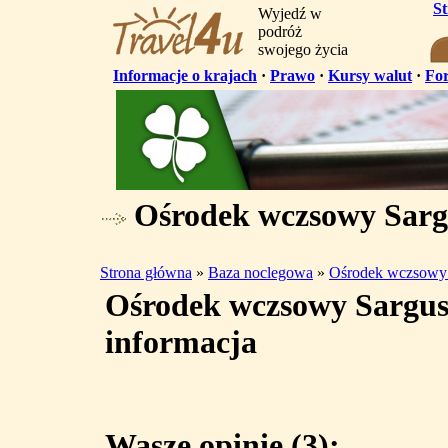
S
Wyjedź w
podróż
swojego życia
Informacje o krajach
·
Prawo
·
Kursy walut
·
Fo
Ośrodek wczsowy Sargu
Strona główna
»
Baza noclegowa
»
Ośrodek wczsowy
Ośrodek wczsowy Sargus
informacja
Wasze opinie (3):