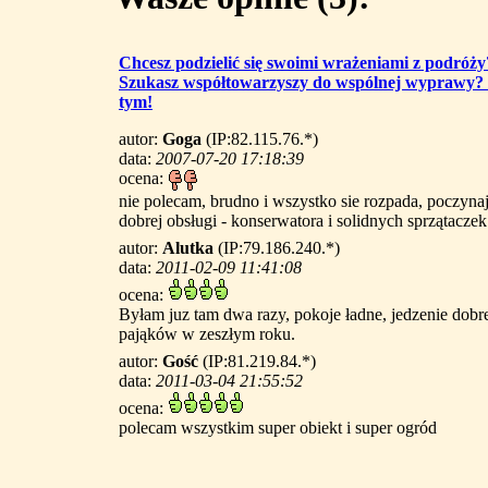
Chcesz podzielić się swoimi wrażeniami z podróży
Szukasz współtowarzyszy do wspólnej wyprawy?
tym!
autor:
Goga
(IP:82.115.76.*)
data:
2007-07-20 17:18:39
ocena:
nie polecam, brudno i wszystko sie rozpada, poczyna
dobrej obsługi - konserwatora i solidnych sprzątaczek
autor:
Alutka
(IP:79.186.240.*)
data:
2011-02-09 11:41:08
ocena:
Byłam juz tam dwa razy, pokoje ładne, jedzenie dobre
pająków w zeszłym roku.
autor:
Gość
(IP:81.219.84.*)
data:
2011-03-04 21:55:52
ocena:
polecam wszystkim super obiekt i super ogród