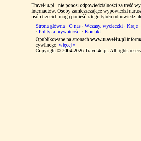
Travel4u.pl - nie ponosi odpowiedzialności za treść 
internautów. Osoby zamieszczające wypowiedzi narus
osób trzecich mogą ponieść z tego tytułu odpowiedzial
Strona główna
·
O nas
·
Wczasy, wycieczki
·
Kraje
·
Polityka prywatności
·
Kontakt
Opublikowane na stronach
www.travel4u.pl
informa
cywilnego.
więcej »
Copyright © 2004-2026 Travel4u.pl. All rights reser