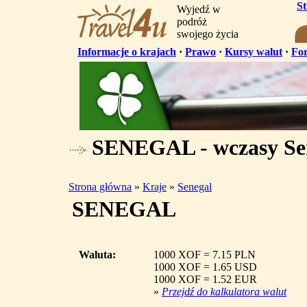
S
Wyjedź w
podróż
swojego życia
Informacje o krajach
·
Prawo
·
Kursy walut
·
Fo
SENEGAL - wczasy Se
Strona główna
»
Kraje
»
Senegal
SENEGAL
Waluta:
1000 XOF = 7.15 PLN
1000 XOF = 1.65 USD
1000 XOF = 1.52 EUR
»
Przejdź do kalkulatora walut