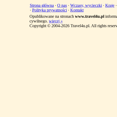
Strona główna
·
O nas
·
Wczasy, wycieczki
·
Kraje
·
Polityka prywatności
·
Kontakt
Opublikowane na stronach
www.travel4u.pl
informa
cywilnego.
więcej »
Copyright © 2004-2026 Travel4u.pl. All rights reser