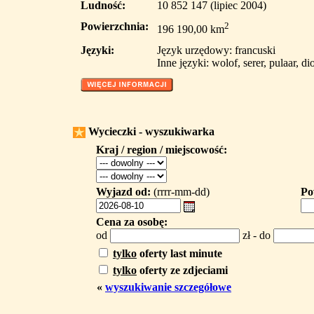
Ludność:
10 852 147 (lipiec 2004)
Powierzchnia:
2
196 190,00 km
Języki:
Język urzędowy: francuski
Inne języki: wolof, serer, pulaar, d
Wycieczki - wyszukiwarka
Kraj / region / miejscowość:
Wyjazd od:
(rrrr-mm-dd)
Po
Cena za osobę:
od
zł - do
tylko
oferty last minute
tylko
oferty ze zdjeciami
«
wyszukiwanie szczegółowe