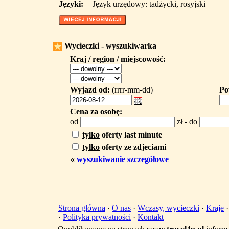
Języki:
Język urzędowy: tadżycki, rosyjski
Wycieczki - wyszukiwarka
Kraj / region / miejscowość:
Wyjazd od:
(rrrr-mm-dd)
Po
Cena za osobę:
od
zł - do
tylko
oferty last minute
tylko
oferty ze zdjeciami
«
wyszukiwanie szczegółowe
Strona główna
·
O nas
·
Wczasy, wycieczki
·
Kraje
·
Polityka prywatności
·
Kontakt