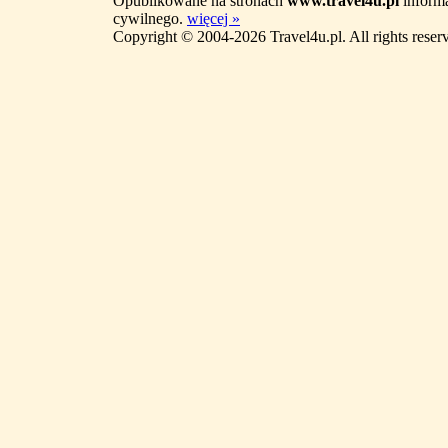
Opublikowane na stronach
www.travel4u.pl
informa
cywilnego.
więcej »
Copyright © 2004-2026 Travel4u.pl. All rights reser