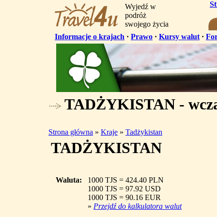
S
Wyjedź w
podróż
swojego życia
Informacje o krajach
·
Prawo
·
Kursy walut
·
Fo
TADŻYKISTAN - wczas
Strona główna
»
Kraje
»
Tadżykistan
TADŻYKISTAN
Waluta:
1000 TJS = 424.40 PLN
1000 TJS = 97.92 USD
1000 TJS = 90.16 EUR
»
Przejdź do kalkulatora walut