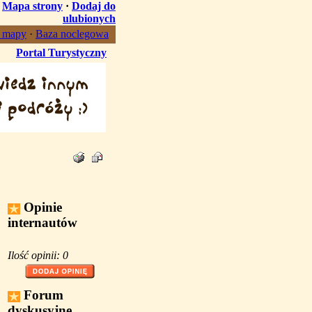
·
Mapa strony
·
Dodaj do
ulubionych
, mapy
·
Baza noclegowa
Portal Turystyczny
Opinie
internautów
Ilość opinii: 0
Forum
dyskusyjne