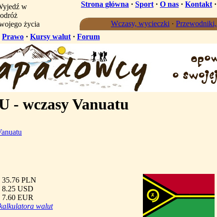
Strona główna
·
Sport
·
O nas
·
Kontakt
yjedź w
odróż
Wczasy, wycieczki
·
Przewodniki
wojego życia
·
Prawo
·
Kursy walut
·
Forum
- wczasy Vanuatu
Vanuatu
 35.76 PLN
 8.25 USD
 7.60 EUR
kalkulatora walut