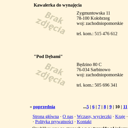
Kawalerka do wynajęcia
Zygmuntowska 11
78-100 Kołobrzeg
woj: zachodniopomorskie
tel. kom.: 515 476 612
"Pod Dębami"
Będzino 80 C
76-034 Sarbinowo
woj: zachodniopomorskie
tel. kom.: 505 696 341
«
poprzednia
...
5
|
6
|
7
|
8
|
9
|
10
|
11
Strona główna
·
O nas
·
Wczasy, wycieczki
·
Kraje
·
Polityka prywatności
·
Kontakt