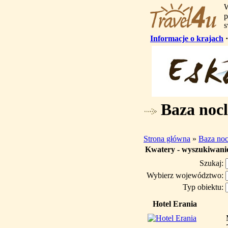
W
p
s
Informacje o krajach
Baza noc
Strona główna
»
Baza noc
Kwatery - wyszukiwani
Szukaj:
Wybierz województwo:
Typ obiektu:
Hotel Erania