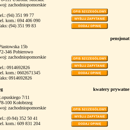
woj: zachodniopomorskie
tel.: (94) 351 99 77
tel. kom.: 694 406 090
faks: (94) 351 99 83
pensjonat
Piastowska 15b
72-346 Pobierowo
woj: zachodniopomorskie
tel.: 0914692826
tel. kom.: 0602671345
faks: 0914692826
eg
kwatery prywatne
Łopuskiego 7/11
78-100 Kołobrzeg
woj: zachodniopomorskie
tel.: (0-94) 352 50 41
tel. kom.: 609 831 204