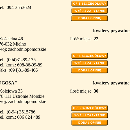
tel.: 094-3553624
kwatery prywatne
Kościelna 46
ilość miejsc:
22
76-032 Mielno
woj: zachodniopomorskie
tel.: (094)31-89-135
tel. kom.: 608-86-99-89
faks: (094)31-89-466
"UGOSA"
kwatery prywatne
Kolejowa 33
ilość miejsc:
30
78-111 Ustronie Morskie
woj: zachodniopomorskie
tel.: (0-94) 3515786
tel. kom.: 606 824 489