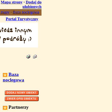
·
Mapa strony
·
Dodaj do
ulubionych
, mapy
·
Baza noclegowa
Portal Turystyczny
Baza
noclegowa
Partnerzy