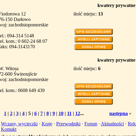
kwatery prywatne
Fiodorowa 12
ilość miejsc:
13
76-150 Darłowo
woj: zachodniopomorskie
tel.: 094-314 5148
tel. kom.: 0 602-24 68 07
faks: 094-3143170
kwatery prywatne
W. Witosa
ilość miejsc:
6
72-600 Świnoujście
woj: zachodniopomorskie
tel. kom.: 0608 649 439
1
|
2
|
3
|
4
|
5
|
6
|
7
|
8
|
9
|
10
|
11
|
12
...
następna
»
·
Wczasy, wycieczki
·
Kraje
·
Przewodniki
·
Forum
·
Aktualności
·
Rek
·
Kontakt