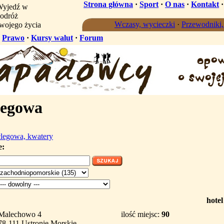
Strona główna
·
Sport
·
O nas
·
Kontakt
yjedź w
odróż
Wczasy, wycieczki
·
Przewodniki
wojego życia
·
Prawo
·
Kursy walut
·
Forum
legowa
legowa, kwatery
e:
hotel
Malechowo 4
ilość miejsc:
90
78-111 Ustronie Morskie