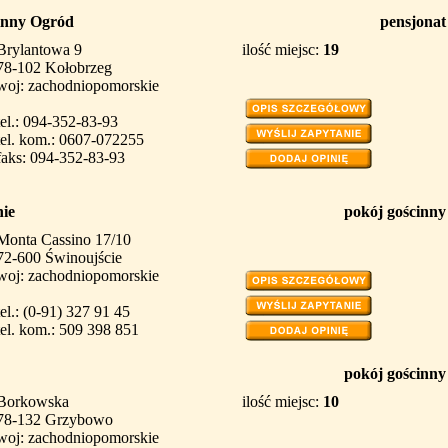
inny Ogród
pensjonat
Brylantowa 9
ilość miejsc:
19
78-102 Kołobrzeg
woj: zachodniopomorskie
tel.: 094-352-83-93
tel. kom.: 0607-072255
faks: 094-352-83-93
ie
pokój gościnny
Monta Cassino 17/10
72-600 Świnoujście
woj: zachodniopomorskie
tel.: (0-91) 327 91 45
tel. kom.: 509 398 851
pokój gościnny
Borkowska
ilość miejsc:
10
78-132 Grzybowo
woj: zachodniopomorskie