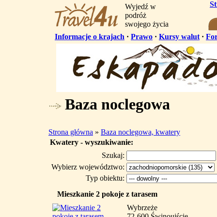
S
Wyjedź w
podróż
swojego życia
Informacje o krajach
·
Prawo
·
Kursy walut
·
Fo
Baza noclegowa
Strona główna
»
Baza noclegowa, kwatery
Kwatery - wyszukiwanie:
Szukaj:
Wybierz województwo:
Typ obiektu:
Mieszkanie 2 pokoje z tarasem
Wybrzeże
72-600 Świnoujście