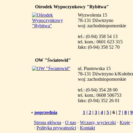
Ośrodek Wypoczynkowy "Rybitwa"
Wyzwolenia 15
78-131 Dźwirzyno
woj: zachodniopomorskie
tel.: (0-94) 358 54 13
tel. kom.: 0601 623 315
faks: (0-94) 358 52 70
OW "Światowid"
ul. Piastowska 15
78-131 Dźwirzyno k/Kołobr
woj: zachodniopomorskie
tel.: (0-94) 354 28 00
tel. kom.: 0608 506753
faks: (0-94) 352 26 01
«
poprzednia
1
|
2
|
3
|
4
|
5
|
6
|
7
|
8
|
9
Strona główna
·
O nas
·
Wczasy, wycieczki
·
Kraje
·
Polityka prywatności
·
Kontakt