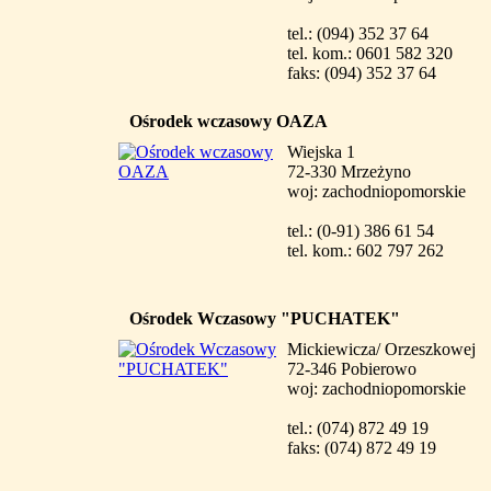
tel.: (094) 352 37 64
tel. kom.: 0601 582 320
faks: (094) 352 37 64
Ośrodek wczasowy OAZA
Wiejska 1
72-330 Mrzeżyno
woj: zachodniopomorskie
tel.: (0-91) 386 61 54
tel. kom.: 602 797 262
Ośrodek Wczasowy "PUCHATEK"
Mickiewicza/ Orzeszkowej
72-346 Pobierowo
woj: zachodniopomorskie
tel.: (074) 872 49 19
faks: (074) 872 49 19