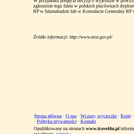
W przypadku podjęcia decyzji o wyjeździe w powyższ
zgłoszenie tego faktu w polskich placówkach dyplo
RP w Islamabadzie lub w Konsulacie Generalny RP 
Źródło informacji: http://www.msz.gov.pl/
Strona główna
·
O nas
·
Wczasy, wycieczki
·
Kraje
·
Polityka prywatności
·
Kontakt
Opublikowane na stronach
www.travel4u.pl
informa
cywilnego.
więcej »