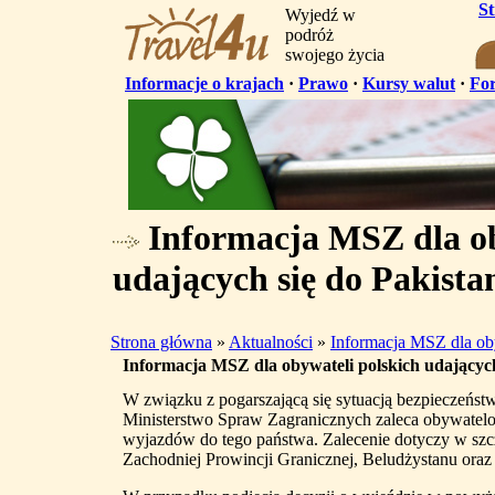
S
Wyjedź w
podróż
swojego życia
Informacje o krajach
·
Prawo
·
Kursy walut
·
Fo
Informacja MSZ dla ob
udających się do Pakista
Strona główna
»
Aktualności
»
Informacja MSZ dla oby
Informacja MSZ dla obywateli polskich udających
W związku z pogarszającą się sytuacją bezpieczeństw
Ministerstwo Spraw Zagranicznych zaleca obywatel
wyjazdów do tego państwa. Zalecenie dotyczy w szc
Zachodniej Prowincji Granicznej, Beludżystanu ora