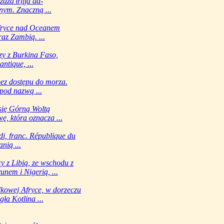
aza'irijja ad-
nym. Znaczną ...
Afryce nad Oceanem
az Zambią. ...
y z Burkina Faso,
ntique, ...
ez dostępu do morza.
pod nazwą ...
się Górną Woltą
, która oznacza ...
i, franc. République du
nią ...
 z Libią, ze wschodu z
nem i Nigerią, ...
kowej Afryce, w dorzeczu
ła Kotlina ...