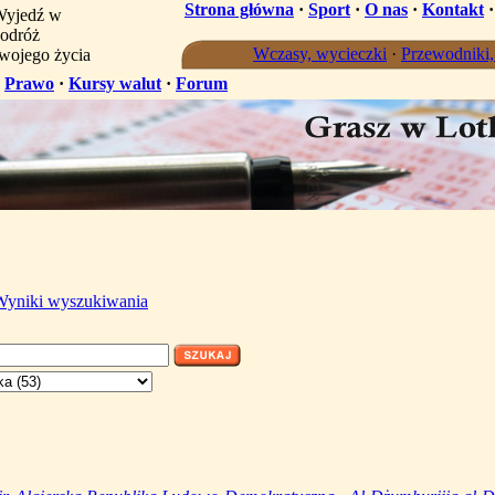
Strona główna
·
Sport
·
O nas
·
Kontakt
yjedź w
odróż
Wczasy, wycieczki
·
Przewodniki
wojego życia
·
Prawo
·
Kursy walut
·
Forum
Wyniki wyszukiwania