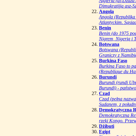
Algieria (al-Dżaza
Dimukratijja asz-S
Angola
Angola (Republika
Atlantyckim. Sąsi
Benin
Benin (do 1975 po
Nigrem, Nigerią i T
Botswana
Botswana (Republi
Graniczy z Namibi
Burkina Faso
Burkina Faso to p
(Republique du Hau
Burundi
Burundi (rundi Ubu
Burundi) - państwo
Czad
Czad (pełna nazwa:
Sudanem, z połudn
Demokratyczna R
Demokratyczna Rep
rzeki Kongo. Przew
Dżibuti
Egipt