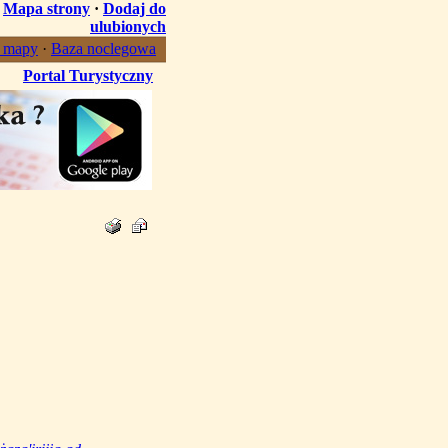
·
Mapa strony
·
Dodaj do
ulubionych
, mapy
·
Baza noclegowa
Portal Turystyczny