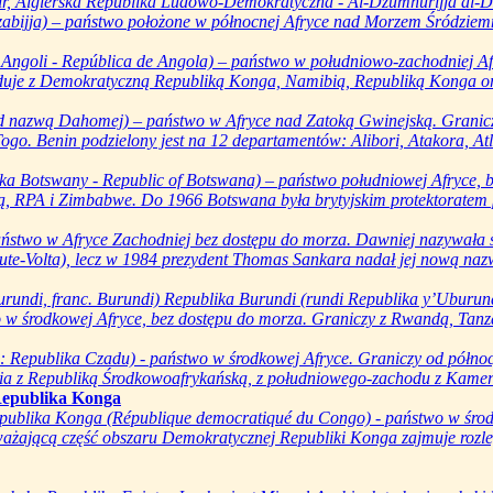
'ir, Algierska Republika Ludowo-Demokratyczna - Al-Dżumhurijja al-Dż
zabijja) – państwo położone w północnej Afryce nad Morzem Śródziem
 Angoli - República de Angola) – państwo w południowo-zachodniej 
aduje z Demokratyczną Republiką Konga, Namibią, Republiką Konga or
d nazwą Dahomej) – państwo w Afryce nad Zatoką Gwinejską. Granicz
ogo. Benin podzielony jest na 12 departamentów: Alibori, Atakora, Atla
ka Botswany - Republic of Botswana) – państwo południowej Afryce, b
ą, RPA i Zimbabwe. Do 1966 Botswana była brytyjskim protektoratem 
aństwo w Afryce Zachodniej bez dostępu do morza. Dawniej nazywała 
te-Volta), lecz w 1984 prezydent Thomas Sankara nadał jej nową nazwę
rundi, franc. Burundi) Republika Burundi (rundi Republika y’Uburund
 w środkowej Afryce, bez dostępu do morza. Graniczy z Rwandą, Tanza
 Republika Czadu) - państwo w środkowej Afryce. Graniczy od północy
ia z Republiką Środkowoafrykańską, z południowego-zachodu z Kameru
epublika Konga
ublika Konga (République democratiqué du Congo) - państwo w środ
ażającą część obszaru Demokratycznej Republiki Konga zajmuje rozleg