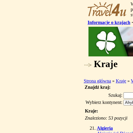
W
p
s
Informacje o krajach
Kraje
Strona główna
»
Kraje
»
Znajdź kraj:
Szukaj:
Wybierz kontynent:
Kraje:
Znaleziono: 53 pozycji
Algieria