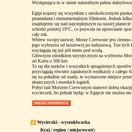
Występująca tu w stanie naturalnym palma daktylowa
Egipt kojarzy się wszystkim z nieskończonymi piaska
piramidami i monumentalnym Sfinksem. Jednak kilka
znajdujemy się nad najcieplejszym na naszej planeci
schodzi poniżej 19°C, co pozwala na uprawianie spo
cały rok.
Wbrew swojej nazwie, Morze Czerwone jest ciemno-n
jego wybrzeża od lazurowej po turkusową. Ton tych k
rozciagają się już pół metra pod wodą.
Głównym ośrodkiem turystycznym na wybrzeżu Morz
od Kairu o 500 km.
To raj dla nurków i wszystkich spragnionych spor
przyciągają również zapalonych wędkarzy z całego świ
się na południe od osady, to wymarzone miejsce prze
słonecznych i morskich kąpieli.
Pobyt nad Morzem Czerwonym stanowi dobrą okazję d
wycieczek, bo jednak będąc w Egipcie nie można nie
Wycieczki - wyszukiwarka
Kraj / region / miejscowość: