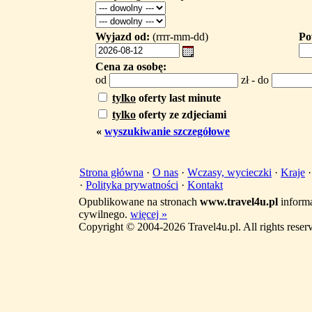
Wyjazd od:
(rrrr-mm-dd)
Po
Cena za osobę:
od
zł - do
tylko
oferty last minute
tylko
oferty ze zdjeciami
«
wyszukiwanie szczegółowe
Strona główna
·
O nas
·
Wczasy, wycieczki
·
Kraje
·
Polityka prywatności
·
Kontakt
Opublikowane na stronach
www.travel4u.pl
informa
cywilnego.
więcej »
Copyright © 2004-2026 Travel4u.pl. All rights reser