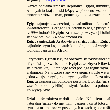
Regiony:
Półwysep Synaj
Nazwa oficjalna Arabska Republika Egiptu, Jumhuriya
Arabiyah to kraj arabski leżący w północno-wschodni
Morzem Śródziemnym, pomiędzy Libią a Izraelem i S
Egipt
zajmuje powierzchnię ponad miliona kilometr
kwadratowych, z czego 90% terenu to nagie pustynie
aż 99% ludności
Egiptu
zamieszkuje w żyznej Dolini
stanowiącej ok. 5% powierzchni kraju.
Egipt
zamieszkują Arabowie wyznający islam.
Egipt
najludniejszym krajem arabskim i drugim pod względ
ludności państwem Afryki.
Terytorium
Egiptu
leży na obszarze starokrystaliczne
afrykańskiej. Swe istnienie
Egipt
zawdzięcza Nilowi. 
stałą rzeką kraju. Stan jego wód podlega regularnym
wahaniom. Najwyższe stany występują zwykle we wrze
jedna z najstarszych, rolniczych cywilizacji. Poza ni
Egiptu
zajmują zwrotnikowe pustynie: Libijska (na z
wschód od doliny Nilu). Pustynia Arabska na półn
Półwysep Synaj.
Działalność rolnicza w dolinie i delcie Nilu niemal 
naturalną (należy do niej m.in. papirus i kwiat lotos
sytuacja ma miejsce w pustynnych oazach, gdzie rośl