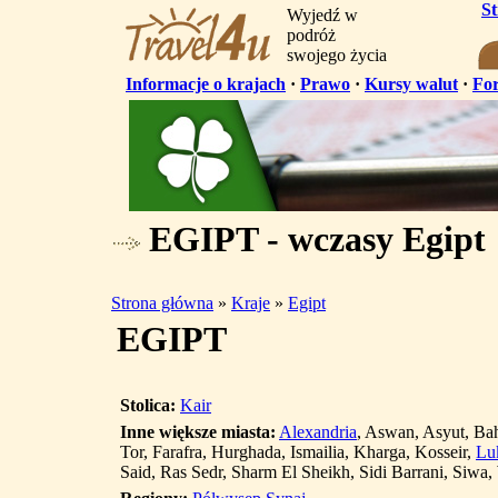
S
Wyjedź w
podróż
swojego życia
Informacje o krajach
·
Prawo
·
Kursy walut
·
Fo
EGIPT - wczasy Egipt
Strona główna
»
Kraje
»
Egipt
EGIPT
Stolica:
Kair
Inne większe miasta:
Alexandria
, Aswan, Asyut, Bah
Tor, Farafra, Hurghada, Ismailia, Kharga, Kosseir,
Lu
Said, Ras Sedr, Sharm El Sheikh, Sidi Barrani, Siwa